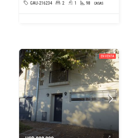
GAU-216234
2
1
98
CASAS
EN VENTA