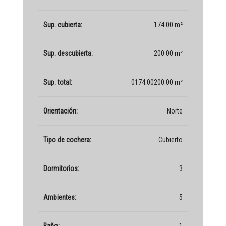
Sup. cubierta:
174.00 m²
Sup. descubierta:
200.00 m²
Sup. total:
0174.00200.00 m²
Orientación:
Norte
Tipo de cochera:
Cubierto
Dormitorios:
3
Ambientes:
5
Baño:
1