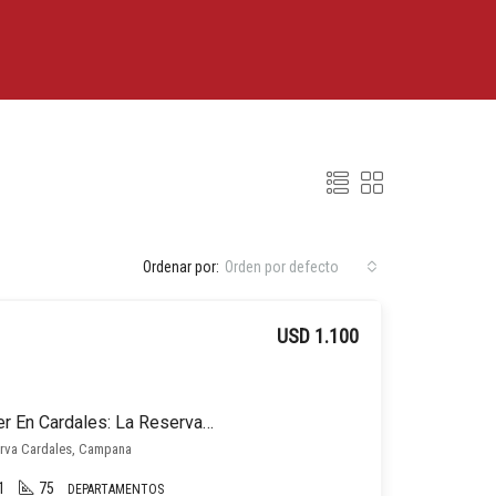
Ordenar por:
Orden por defecto
USD 1.100
Departamento En Alquiler En Cardales: La Reserva Cardales Id1915
erva Cardales, Campana
1
75
DEPARTAMENTOS