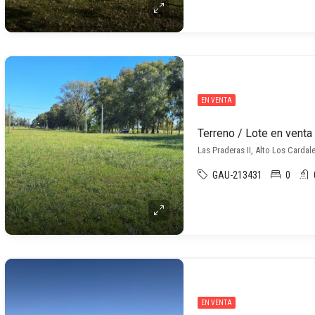
EN VENTA
Las Praderas II, Alto Los Cardal
GAU-213431
0
EN VENTA