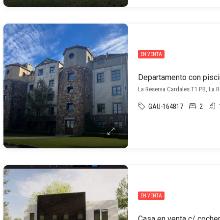
EN VENTA
Departamento con pisci
La Reserva Cardales T1 PB, La 
GAU-164817
2
EN VENTA
Casa en venta c/ coche