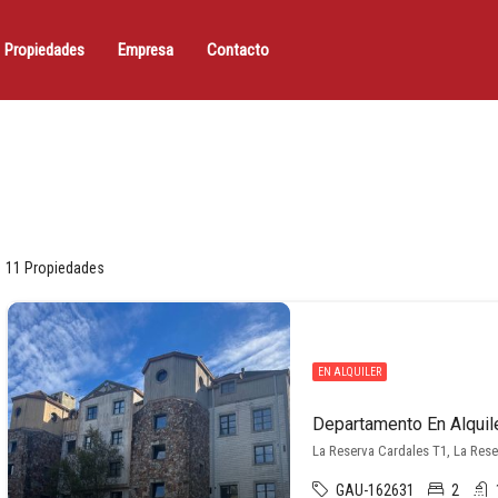
Propiedades
Empresa
Contacto
11 Propiedades
EN ALQUILER
La Reserva Cardales T1, La Res
GAU-162631
2