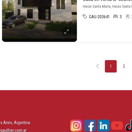
Haras Santa María, Haras Santa 
GAU-203641
3
1
2
s Aires, Argentina
gauthier.com.ar