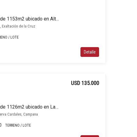
Terreno / Lote en venta de 1153m2 ubicado en Alto los Cardales
 Exaltación de la Cruz
RENO / LOTE
Detalle
USD 135.000
Terreno / Lote en venta de 1126m2 ubicado en La Reserva Cardales
serva Cardales, Campana
0
TERRENO / LOTE