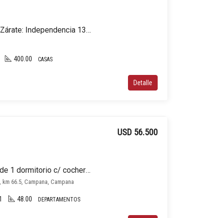
Elegante casa Venta En Zárate: Independencia 1350 mejor ubicación Estilo Francés
400.00
CASAS
Detalle
USD 56.500
Departamento en venta de 1 dormitorio c/ cochera en Campana
9, km 66.5, Campana, Campana
1
48.00
DEPARTAMENTOS