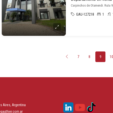
Carpinchos de Otamendi. Ruta 
GAU-127218
1
7
8
9
1
s Aires, Argentina
gauthier.com.ar