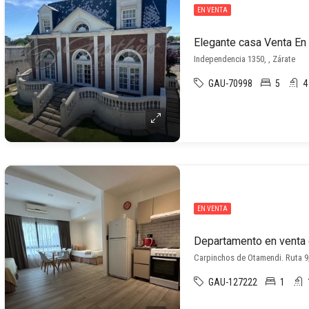
EN VENTA
Independencia 1350, , Zárate
GAU-70998
5
4
EN VENTA
Carpinchos de Otamendi. Ruta 
GAU-127222
1