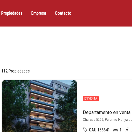
Propiedades
Empresa
Contacto
112 Propiedades
EN VENTA
Charcas 5259, Palermo Hollywoo
GAU-156641
1