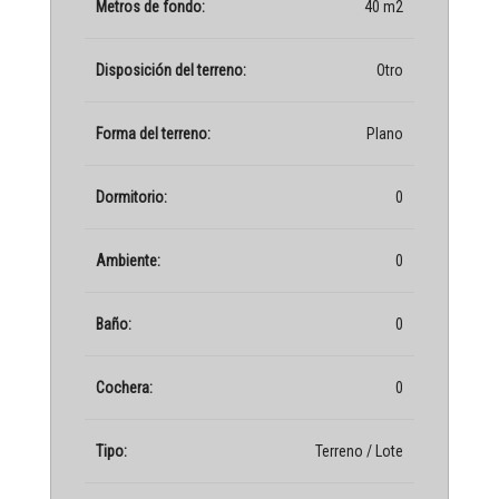
Metros de fondo:
40 m2
Disposición del terreno:
Otro
Forma del terreno:
Plano
Dormitorio:
0
Ambiente:
0
Baño:
0
Cochera:
0
Tipo:
Terreno / Lote