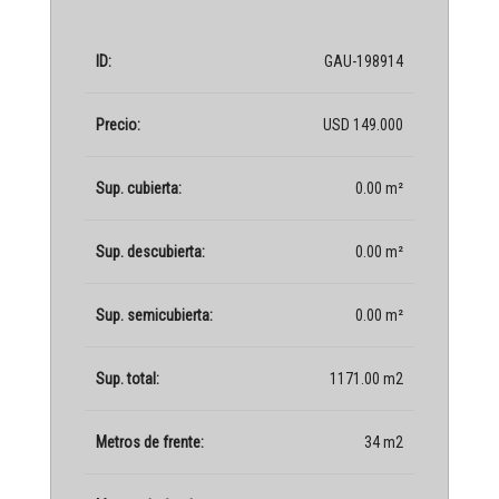
ID:
GAU-198914
Precio:
USD 149.000
Sup. cubierta:
0.00 m²
Sup. descubierta:
0.00 m²
Sup. semicubierta:
0.00 m²
Sup. total:
1171.00 m2
Metros de frente:
34 m2