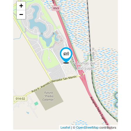
+
−
Leaflet
| ©
OpenStreetMap
contributors